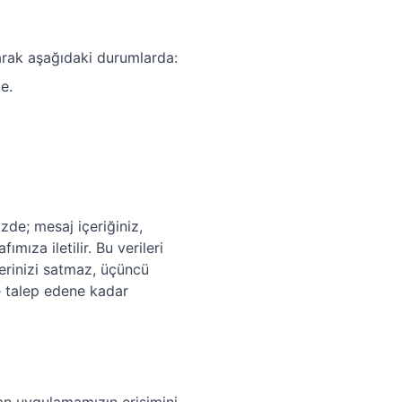
larak aşağıdaki durumlarda:
e.
de; mesaj içeriğiniz,
ımıza iletilir. Bu verileri
lerinizi satmaz, üçüncü
e talep edene kadar