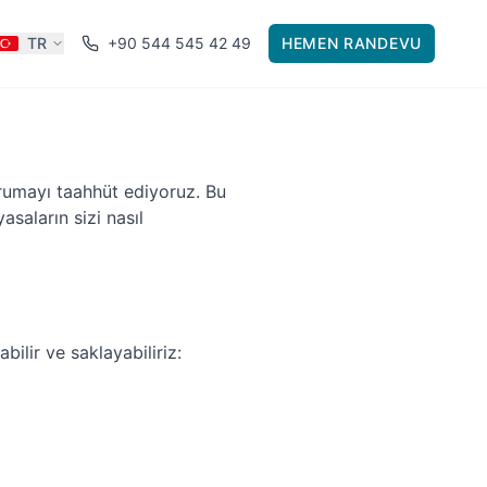
TR
+90 544 545 42 49
HEMEN RANDEVU
korumayı taahhüt ediyoruz. Bu
yasaların sizi nasıl
bilir ve saklayabiliriz: