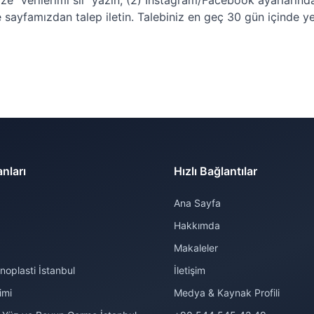
) bize “verilerimi sil” yazın, (2) Instagram/Facebook ayarları
e sayfamızdan talep iletin. Talebiniz en geç 30 gün içinde yeri
nları
Hızlı Bağlantılar
Ana Sayfa
Hakkımda
Makaleler
noplasti İstanbul
İletişim
imi
Medya & Kaynak Profili