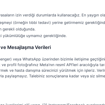
a yasaların izin verdiği durumlarda kullanacağız. En yaygın o
eşmeyi (örneğin tıbbi tedavi) yerine getirmemiz gerektiğind
n gerekli olduğunda.
ici yükümlülüğe uymamız gerektiğinde.
ve Mesajlaşma Verileri
nger) veya WhatsApp üzerinden bizimle iletişime geçtiğiniz
z ve profil fotoğrafınız Meta’nın resmî API’leri aracılığıyla taraf
rmek ve hasta danışma sürecinizi yürütmek için işleriz. Veri
yla paylaşmayız. Talebiniz sonuçlanana kadar veya siz silm