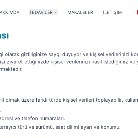
AKKIMDA
TEDAVILER
MAKALELER
İLETIŞIM
ası
ği olarak gizliliğinize saygı duyuyor ve kişisel verilerinizi 
izi ziyaret ettiğinizde kişisel verilerinizi nasıl işlediğimiz ve 
rmektedir.
 olmak üzere farklı türde kişisel verileri toplayabilir, kullana
.
 adresi ve telefon numaraları.
, tarayıcı türü ve sürümü, saat dilimi ayarı ve konumu.