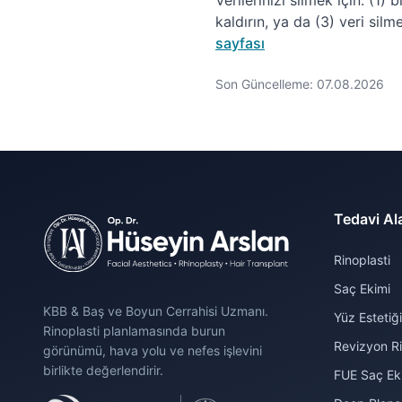
Verilerinizi silmek için: (1
kaldırın, ya da (3) veri silm
sayfası
Son Güncelleme:
07.08.2026
Tedavi Ala
Rinoplasti
Saç Ekimi
KBB & Baş ve Boyun Cerrahisi Uzmanı.
Yüz Estetiği
Rinoplasti planlamasında burun
Revizyon Ri
görünümü, hava yolu ve nefes işlevini
birlikte değerlendirir.
FUE Saç Ek