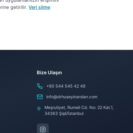
ndan uygulamamızın erişimini
ne getirilir.
Veri silme
Bize Ulaşın
+90 544 545 42 49
info@drhuseyinarslan.com
Meşrutiyet, Rumeli Cd. No: 22 Kat.1,
34363 Şişli/İstanbul