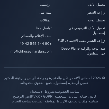
تجميل الأنف
الرئيسية
زراعة الشعر
نبذة عني
تجميل الوجه
المقالات
تجميل الأنف الترميمي في
تواصل معنا
إسطنبول
ملف الإعلام والمصادر
زراعة الشعر بتقنية الاقتطاف FUE
+90 544 545 42 49
شد الوجه والرقبة Deep Plane
info@drhuseyinarslan.com
في إسطنبول
© 2026 أخصائي الأنف والأذن والحنجرة وجراحة الرأس والرقبة، الدكتور
حسين أرسلان، إسطنبول. جميع الحقوق محفوظة.
سياسة الخصوصية
شروط الاستخدام
قانون حماية البيانات الشخصية (KVKK / GDPR)
نص التوضيح
سياسة ملفات تعريف الارتباط
الموافقة الصريحة
سياسة التحرير