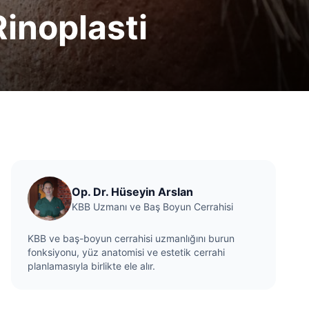
Rinoplasti
Op. Dr. Hüseyin Arslan
KBB Uzmanı ve Baş Boyun Cerrahisi
KBB ve baş-boyun cerrahisi uzmanlığını burun
fonksiyonu, yüz anatomisi ve estetik cerrahi
planlamasıyla birlikte ele alır.