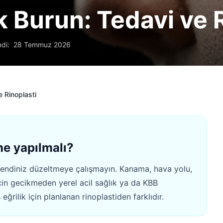
k Burun: Tedavi ve 
di:
28 Temmuz 2026
e Rinoplasti
ne yapılmalı?
 kendiniz düzeltmeye çalışmayın. Kanama, hava yolu,
in gecikmeden yerel acil sağlık ya da KBB
eğrilik için planlanan rinoplastiden farklıdır.