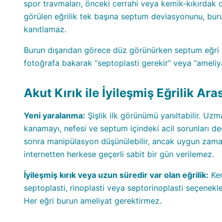
spor travmaları, önceki cerrahi veya kemik-kıkırdak des
görülen eğrilik tek başına septum deviasyonunu, bu
kanıtlamaz.
Burun dışarıdan görece düz görünürken septum eğri o
fotoğrafa bakarak “septoplasti gerekir” veya “ameliy
Akut Kırık ile İyileşmiş Eğrilik Ar
Yeni yaralanma:
Şişlik ilk görünümü yanıltabilir. Uzm
kanamayı, nefesi ve septum içindeki acil sorunları değe
sonra manipülasyon düşünülebilir, ancak uygun zaman 
internetten herkese geçerli sabit bir gün verilemez.
İyileşmiş kırık veya uzun süredir var olan eğrilik:
Kem
septoplasti, rinoplasti veya septorinoplasti seçenekl
Her eğri burun ameliyat gerektirmez.