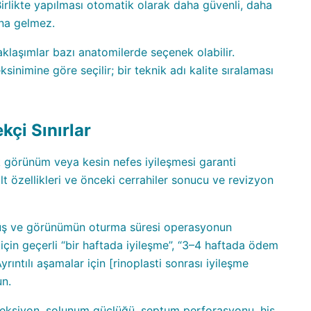
 Birlikte yapılması otomatik olarak daha güvenli, daha
ına gelmez.
yaklaşımlar bazı anatomilerde seçenek olabilir.
sinimine göre seçilir; bir teknik adı kalite sıralaması
çi Sınırlar
ik görünüm veya kesin nefes iyileşmesi garanti
cilt özellikleri ve önceki cerrahiler sonucu ve revizyon
dönüş ve görünümün oturma süresi operasyonun
için geçerli “bir haftada iyileşme”, “3–4 haftada ödem
rıntılı aşamalar için [rinoplasti sonrası iyileşme
un.
enfeksiyon, solunum güçlüğü, septum perforasyonu, his