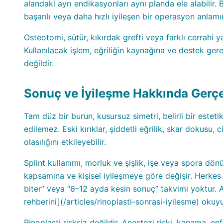
alandaki ayrı endikasyonları aynı planda ele alabilir.
başarılı veya daha hızlı iyileşen bir operasyon anlam
Osteotomi, sütür, kıkırdak grefti veya farklı cerrahi 
Kullanılacak işlem, eğriliğin kaynağına ve destek gerek
değildir.
Sonuç ve İyileşme Hakkında Gerçek
Tam düz bir burun, kusursuz simetri, belirli bir estet
edilemez. Eski kırıklar, şiddetli eğrilik, skar dokusu, 
olasılığını etkileyebilir.
Splint kullanımı, morluk ve şişlik, işe veya spora 
kapsamına ve kişisel iyileşmeye göre değişir. Herkes 
biter” veya “6–12 ayda kesin sonuç” takvimi yoktur. Ay
rehberini](/articles/rinoplasti-sonrasi-iyilesme) okuy
Rinoplasti risksiz değildir. Anestezi riski, kanama, 