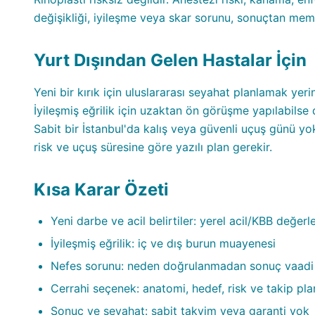
değişikliği, iyileşme veya skar sorunu, sonuçtan memn
Yurt Dışından Gelen Hastalar İçin
Yeni bir kırık için uluslararası seyahat planlamak ye
İyileşmiş eğrilik için uzaktan ön görüşme yapılabilse 
Sabit bir İstanbul'da kalış veya güvenli uçuş günü yoktu
risk ve uçuş süresine göre yazılı plan gerekir.
Kısa Karar Özeti
Yeni darbe ve acil belirtiler: yerel acil/KBB değer
İyileşmiş eğrilik: iç ve dış burun muayenesi
Nefes sorunu: neden doğrulanmadan sonuç vaadi
Cerrahi seçenek: anatomi, hedef, risk ve takip pl
Sonuç ve seyahat: sabit takvim veya garanti yok