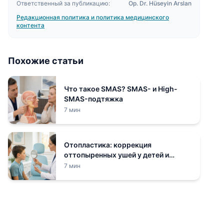
Ответственный за публикацию:
Op. Dr. Hüseyin Arslan
Редакционная политика и политика медицинского
контента
Похожие статьи
Что такое SMAS? SMAS- и High-
SMAS-подтяжка
7 мин
Отопластика: коррекция
оттопыренных ушей у детей и
взрослых
7 мин