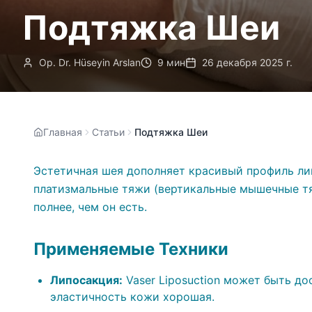
Подтяжка Шеи
Op. Dr. Hüseyin Arslan
9 мин
26 декабря 2025 г.
Главная
Статьи
Подтяжка Шеи
Эстетичная шея дополняет красивый профиль ли
платизмальные тяжи (вертикальные мышечные тя
полнее, чем он есть.
Применяемые Техники
Липосакция:
Vaser Liposuction может быть до
эластичность кожи хорошая.