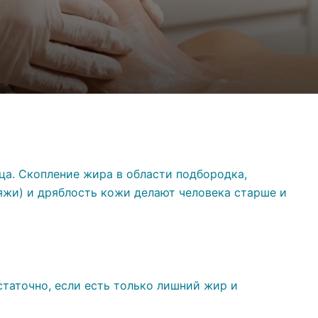
ца. Скопление жира в области подбородка,
жи) и дряблость кожи делают человека старше и
статочно, если есть только лишний жир и