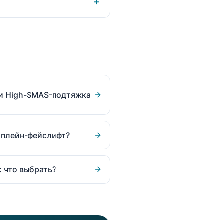
+
 и High-SMAS-подтяжка
 плейн-фейслифт?
: что выбрать?