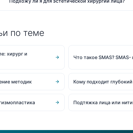
Подхожу ли я для эстетической хирургии лица?
ьи по теме
е: хирург и
Что такое SMAS? SMAS-
нение методик
Кому подходит глубокий
атизмопластика
Подтяжка лица или нити