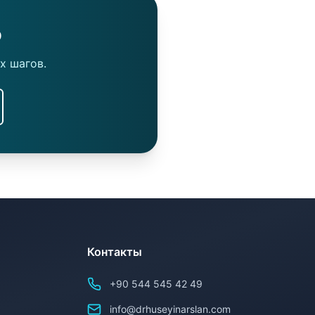
ю
х шагов.
Контакты
+90 544 545 42 49
info@drhuseyinarslan.com