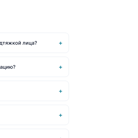
+
одтяжкой лица?
+
рацию?
+
+