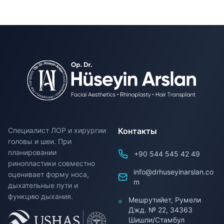
Специалист ЛОР и хирургии
Контакты
головы и шеи. При
планировании
+90 544 545 42 49
ринопластики совместно
info@drhuseyinarslan.co
оценивает форму носа,
m
дыхательные пути и
функцию дыхания.
Мешрутийет, Румели
Джд. № 22, 34363
Шишли/Стамбул